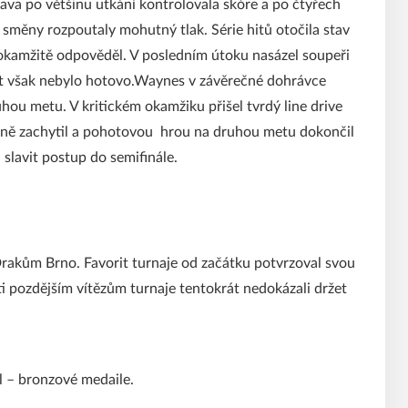
ava po většinu utkání kontrolovala skóre a po čtyřech
směny rozpoutaly mohutný tlak. Série hitů otočila stav
 okamžitě odpověděl. V posledním útoku nasázel soupeři
rát však nebylo hotovo.Waynes v závěrečné dohrávce
uhou metu. V kritickém okamžiku přišel tvrdý line drive
ně zachytil a pohotovou hrou na druhou metu dokončil
slavit postup do semifinále.
Drakům Brno. Favorit turnaje od začátku potvrzoval svou
oti pozdějším vítězům turnaje tentokrát nedokázali držet
íl – bronzové medaile.