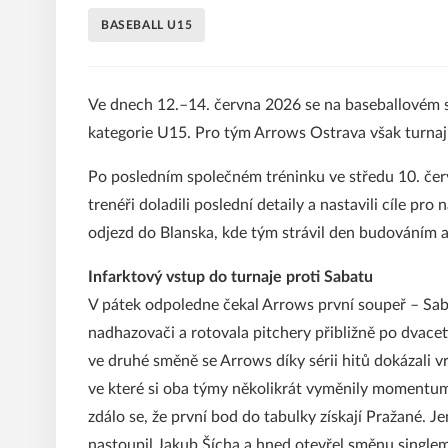
BASEBALL U15
Ve dnech 12.–14. června 2026 se na baseballovém s
kategorie U15. Pro tým Arrows Ostrava však turnaj 
Po posledním společném tréninku ve středu 10. čer
trenéři doladili poslední detaily a nastavili cíle pro
odjezd do Blanska, kde tým strávil den budováním a
Infarktový vstup do turnaje proti Sabatu
V pátek odpoledne čekal Arrows první soupeř – Sabat
nadhazovači a rotovala pitchery přibližně po dvacet
ve druhé směně se Arrows díky sérii hitů dokázali v
ve které si oba týmy několikrát vyměnily momentum.
zdálo se, že první bod do tabulky získají Pražané. 
nastoupil Jakub Šícha a hned otevřel směnu singlem