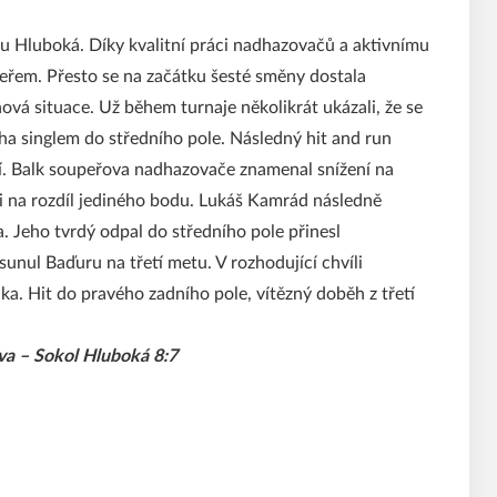
lu Hluboká. Díky kvalitní práci nadhazovačů a aktivnímu
eřem. Přesto se na začátku šesté směny dostala
vá situace. Už během turnaje několikrát ukázali, že se
ha singlem do středního pole. Následný hit and run
ní. Balk soupeřova nadhazovače znamenal snížení na
li na rozdíl jediného bodu. Lukáš Kamrád následně
. Jeho tvrdý odpal do středního pole přinesl
unul Baďuru na třetí metu. V rozhodující chvíli
a. Hit do pravého zadního pole, vítězný doběh z třetí
va – Sokol Hluboká 8:7