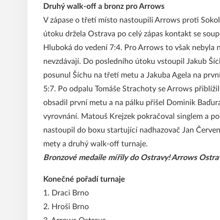
Druhý walk-off a bronz pro Arrows
V zápase o třetí místo nastoupili Arrows proti Soko
útoku držela Ostrava po celý zápas kontakt se soup
Hluboká do vedení 7:4. Pro Arrows to však nebyla no
nevzdávají. Do posledního útoku vstoupil Jakub Šíc
posunul Šíchu na třetí metu a Jakuba Agela na prv
5:7. Po odpalu Tomáše Strachoty se Arrows přiblíži
obsadil první metu a na pálku přišel Dominik Baďura
vyrovnání. Matouš Krejzek pokračoval singlem a pos
nastoupil do boxu startující nadhazovač Jan Červenk
mety a druhý walk-off turnaje.
Bronzové medaile mířily do Ostravy! Arrows Ostra
Konečné pořadí turnaje
1. Draci Brno
2. Hroši Brno