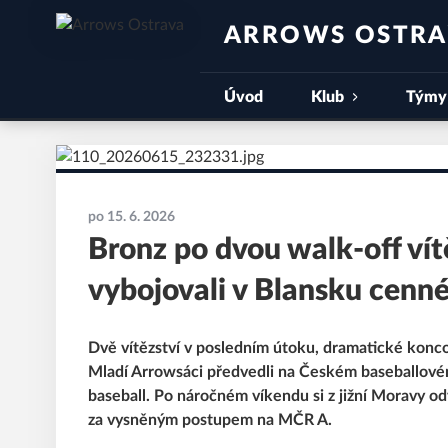
ARROWS OSTR
Úvod
Klub
Týmy
po 15. 6. 2026
Bronz po dvou walk-off ví
vybojovali v Blansku cenné
Dvě vítězství v posledním útoku, dramatické konc
Mladí Arrowsáci předvedli na Českém baseballovém
baseball. Po náročném víkendu si z jižní Moravy od
za vysněným postupem na MČR A.