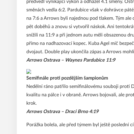
předvedl vynikající výkon a odházel 4.1 směny. Ostr
směnách vedla 6:2. Pardubice však v dohrávce páté 
na 7:6 a Arrows byli najednou pod tlakem. Tým ale
pět doběhů a znovu si vytvořil náskok. Ani tentok
snížili na 11:9 a při jednom autu měli obsazenou dr
přímo na nadhazovací kopec. Kuba Agel míč bezpeč
dvojaut. Double play ukončila zápas a Arrows mohli 
Arrows Ostrava – Waynes Pardubice 11:9
Semifinále proti pozdějším šampionům
Nedělní ráno patřilo semifinálovému souboji proti 
kvalitu na pálce i v obraně. Arrows bojovali, ale pr
krok.
Arrows Ostrava – Draci Brno 4:19
Porážka bolela, ale před týmem byl ještě poslední c