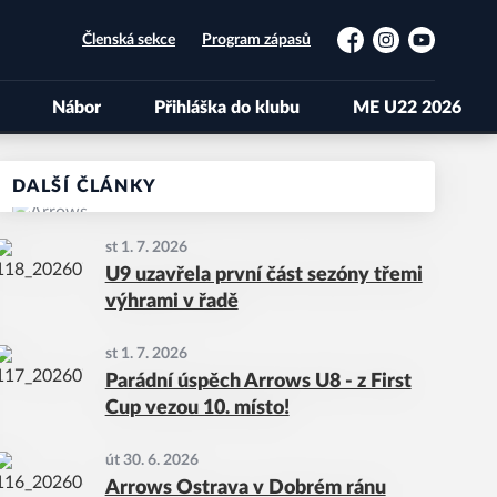
Členská sekce
Program zápasů
Facebook
Instagram
YouTube
Nábor
Přihláška do klubu
ME U22 2026
DALŠÍ ČLÁNKY
st 1. 7. 2026
U9 uzavřela první část sezóny třemi
výhrami v řadě
st 1. 7. 2026
Parádní úspěch Arrows U8 - z First
Cup vezou 10. místo!
út 30. 6. 2026
Arrows Ostrava v Dobrém ránu