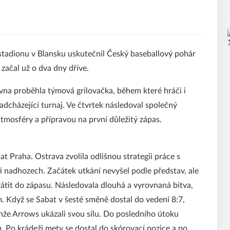
tadionu v Blansku uskutečnil Český baseballový pohár
začal už o dva dny dříve.
vna proběhla týmová grilovačka, během které hráči i
 nadcházející turnaj. Ve čtvrtek následoval společný
tmosféry a přípravou na první důležitý zápas.
 Praha. Ostrava zvolila odlišnou strategii práce s
i nadhozech. Začátek utkání nevyšel podle představ, ale
rátit do zápasu. Následovala dlouhá a vyrovnaná bitva,
 Když se Sabat v šesté směně dostal do vedení 8:7,
Jenže Arrows ukázali svou sílu. Do posledního útoku
. Po krádeži mety se dostal do skórovací pozice a po