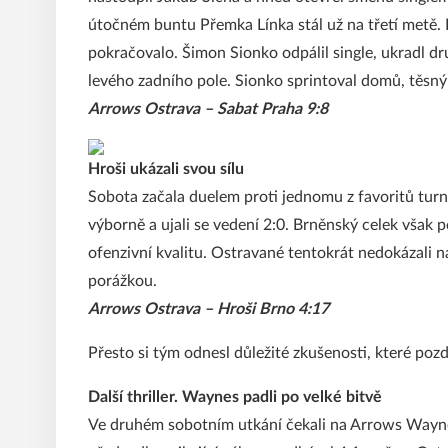
útočném buntu Přemka Línka stál už na třetí metě.
pokračovalo. Šimon Sionko odpálil single, ukradl 
levého zadního pole. Sionko sprintoval domů, těsný s
Arrows Ostrava – Sabat Praha 9:8
Hroši ukázali svou sílu
Sobota začala duelem proti jednomu z favoritů tur
výborně a ujali se vedení 2:0. Brněnský celek však
ofenzivní kvalitu. Ostravané tentokrát nedokázali 
porážkou.
Arrows Ostrava – Hroši Brno 4:17
Přesto si tým odnesl důležité zkušenosti, které pozd
Další thriller.
Waynes padli po velké bitvě
Ve druhém sobotním utkání čekali na Arrows Wayne