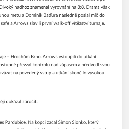
 Divoký nadhoz znamenal vyrovnání na 8:8. Drama však
druhou metu a Dominik Baďura následně poslal míč do
afe a Arrows slavili první walk-off vítězství turnaje.
naje – Hrochům Brno. Arrows vstoupili do utkání
 postupně převzal kontrolu nad zápasem a předvedl svou
navázat na povedený vstup a utkání skončilo vysokou
ěji dokázal zúročit.
s Pardubice. Na kopci začal Šimon Sionko, který