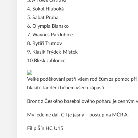
3. Arrows Ostrava
4. Sokol Hluboká
5. Sabat Praha
6. Olympia Blansko
7. Waynes Pardubice
8. Rytíři Trutnov
9. Klasik Frýdek-Místek
10.Blesk Jablonec
Velké poděkování patří všem rodičům za pomoc při o
hlasité fandění během všech zápasů.
Bronz z Českého baseballového poháru je cenným výs
My jedeme dál. Cíl je jasný – postup na MČR A.
Filip Šín HC U15