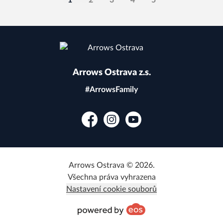
1
2
3
4
5
Arrows Ostrava z.s.
#ArrowsFamily
Facebook
Instagram
YouTube
Arrows Ostrava © 2026.
Všechna práva vyhrazena
Nastavení cookie souborů