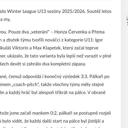
 kolo Winter League U13 sezóny 2025/2026. Soutěž letos
a my.
avou. Pouze dva „veteráni“ – Honza Červenka a Přema
a zbytek týmu tvořili nováčci z kategorie U11: Igor
kuláš Viktorín a Max Klapetek, který začal teprve
ukázalo, že tato varianta byla lepší než vyrazit v plné
šech devět si zahrálo dva kompletní zápasy.
ané, čemuž odpovídá i konečný výsledek 3:3. Pálkaři po
stémem „coach-pitch“, takže všechny týmy měly stejné
n a každý hráč byl alespoň třikrát na pálce. V obraně
ože jsme začali mankem 0:2, pálkaři se postupně rozjeli
ylo vidět, že každý další start na pálce byl jistější a