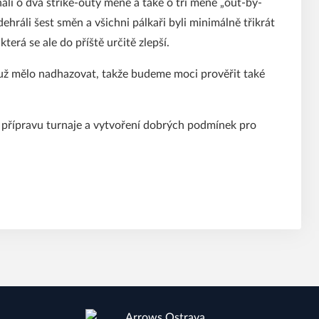
li o dva strike-outy méně a také o tři méně „out-by-
ehráli šest směn a všichni pálkaři byli minimálně třikrát
terá se ale do příště určitě zlepší.
e už mělo nadhazovat, takže budeme moci prověřit také
 přípravu turnaje a vytvoření dobrých podmínek pro