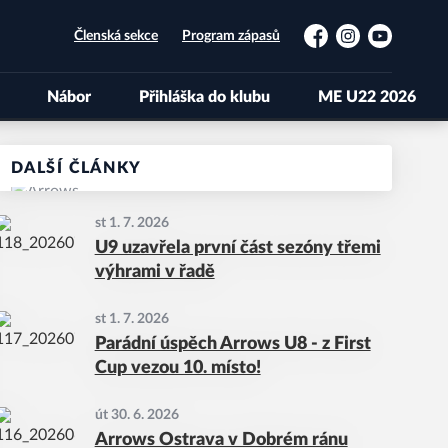
Členská sekce
Program zápasů
Facebook
Instagram
YouTube
Nábor
Přihláška do klubu
ME U22 2026
DALŠÍ ČLÁNKY
st 1. 7. 2026
U9 uzavřela první část sezóny třemi
výhrami v řadě
st 1. 7. 2026
Parádní úspěch Arrows U8 - z First
Cup vezou 10. místo!
út 30. 6. 2026
Arrows Ostrava v Dobrém ránu