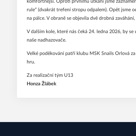
komfortnější. Oproti prvnímu utkání jsme zaznamena
rule“ (dvakrát trefení stropu odpalem). Opět jsme od
na pálce. V obraně se objevila dvě drobná zaváhání, k
V dalším kole, které nás čeká 24. ledna 2026, by s
naše nadhazovače.
Velké poděkování patří klubu MSK Snails Orlová za
hru.
Za realizační tým U13
Honza Žlábek