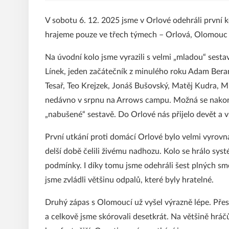
V sobotu 6. 12. 2025 jsme v Orlové odehráli první
hrajeme pouze ve třech týmech – Orlová, Olomouc 
Na úvodní kolo jsme vyrazili s velmi „mladou“ sest
Línek, jeden začátečník z minulého roku Adam Beran 
Tesař, Teo Krejzek, Jonáš Bušovský, Matěj Kudra, Mi
nedávno v srpnu na Arrows campu. Možná se nakonec 
„nabušené“ sestavě. Do Orlové nás přijelo devět a v
První utkání proti domácí Orlové bylo velmi vyrovn
delší době čelili živému nadhozu. Kolo se hrálo sy
podmínky. I díky tomu jsme odehráli šest plných smě
jsme zvládli většinu odpalů, které byly hratelné.
Druhý zápas s Olomoucí už vyšel výrazně lépe. Přest
a celkově jsme skórovali desetkrát. Na většině hráčů b