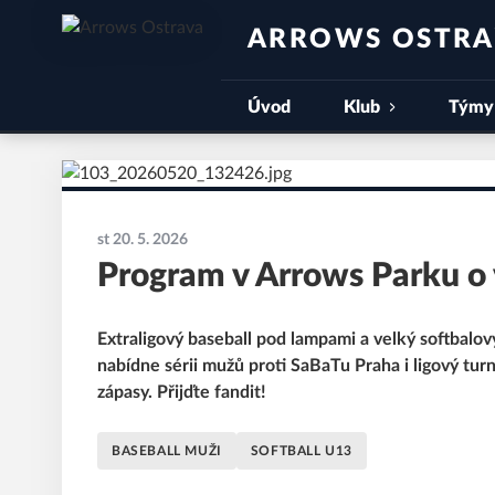
ARROWS OSTR
Úvod
Klub
Týmy
st 20. 5. 2026
Program v Arrows Parku o 
Extraligový baseball pod lampami a velký softbalo
nabídne sérii mužů proti SaBaTu Praha i ligový tur
zápasy. Přijďte fandit!
BASEBALL MUŽI
SOFTBALL U13