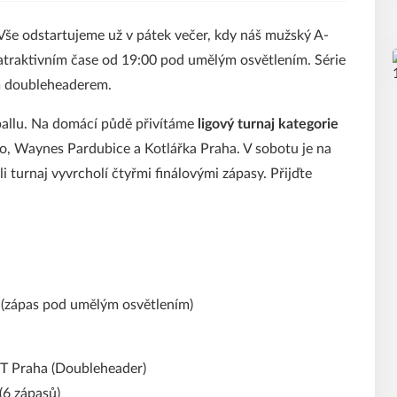
 Vše odstartujeme už v pátek večer, kdy náš mužský A-
atraktivním čase od 19:00 pod umělým osvětlením. Série
m doubleheaderem.
ballu. Na domácí půdě přivítáme
ligový turnaj kategorie
no, Waynes Pardubice a Kotlářka Praha. V sobotu je na
 turnaj vyvrcholí čtyřmi finálovými zápasy. Přijďte
 (zápas pod umělým osvětlením)
aT Praha (Doubleheader)
(6 zápasů)