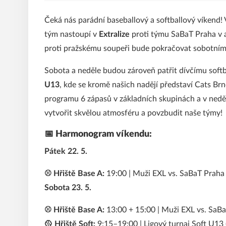
Čeká nás parádní baseballový a softballový víkend!
tým nastoupí v
Extralize
proti týmu SaBaT Praha v 
proti pražskému soupeři bude pokračovat sobotní
Sobota a neděle budou zároveň patřit dívčímu soft
U13
, kde se kromě našich nadějí představí Cats Br
programu 6 zápasů v základních skupinách a v neděli
vytvořit skvělou atmosféru a povzbudit naše týmy!
📅 Harmonogram víkendu:
Pátek 22. 5.
⚾ Hřiště Base A:
19:00 | Muži EXL vs. SaBaT Praha
Sobota 23. 5.
⚾ Hřiště Base A:
13:00 + 15:00 | Muži EXL vs. SaB
🥎 Hřiště Soft:
9:15–19:00 | Ligový turnaj Soft U13 