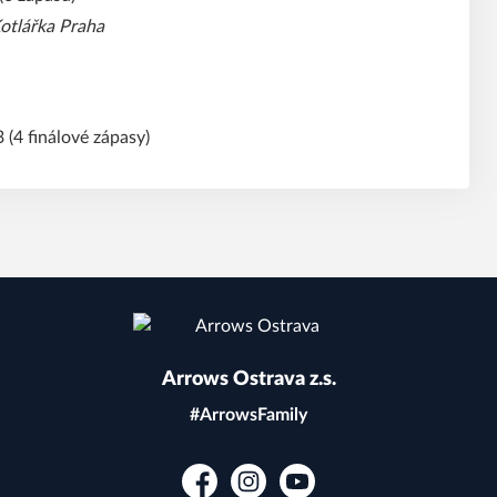
otlářka Praha
 (4 finálové zápasy)
Arrows Ostrava z.s.
#ArrowsFamily
Facebook
Instagram
YouTube