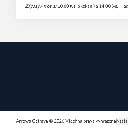
Zápasy Arrows:
10:00
(vs. Skokani) a
14:00
(vs. Klas
Arrows Ostrava © 2026.
Všechna práva vyhrazena
Nasta