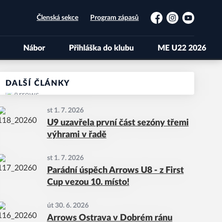
Členská sekce
Program zápasů
Facebook
Instagram
YouTube
Nábor
Přihláška do klubu
ME U22 2026
DALŠÍ ČLÁNKY
st 1. 7. 2026
U9 uzavřela první část sezóny třemi
výhrami v řadě
st 1. 7. 2026
Parádní úspěch Arrows U8 - z First
Cup vezou 10. místo!
út 30. 6. 2026
Arrows Ostrava v Dobrém ránu