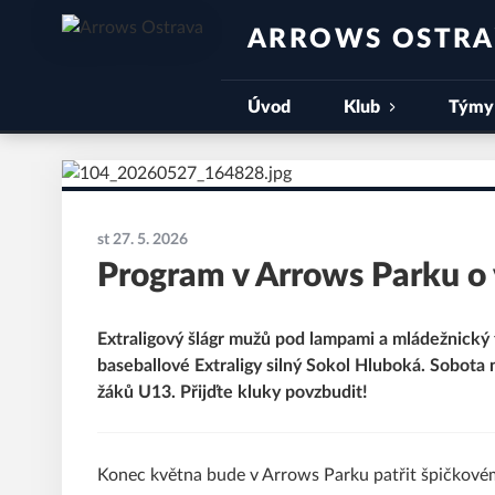
ARROWS OSTR
Úvod
Klub
Týmy
st 27. 5. 2026
Program v Arrows Parku o 
Extraligový šlágr mužů pod lampami a mládežnický 
baseballové Extraligy silný Sokol Hluboká. Sobota
žáků U13. Přijďte kluky povzbudit!
Konec května bude v Arrows Parku patřit špičkovém