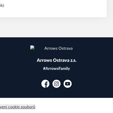
ik)
Arrows Ostrava z.s.
#ArrowsFamily
Facebook
Instagram
YouTube
vení cookie souborů