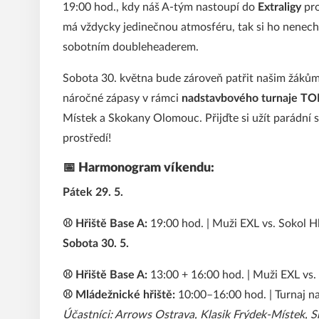
19:00 hod., kdy náš A-tým nastoupí do
Extraligy
pro
má vždycky jedinečnou atmosféru, tak si ho nenecht
sobotním doubleheaderem.
Sobota 30. května bude zároveň patřit našim žákům
náročné zápasy v rámci
nadstavbového turnaje TO
Místek a Skokany Olomouc. Přijďte si užít parádní
prostředí!
📅 Harmonogram víkendu:
Pátek 29. 5.
⚾ Hřiště Base A:
19:00 hod. | Muži EXL vs. Sokol 
Sobota 30. 5.
⚾ Hřiště Base A:
13:00 + 16:00 hod. | Muži EXL vs
⚾ Mládežnické hřiště:
10:00–16:00 hod. | Turnaj 
Účastníci: Arrows Ostrava, Klasik Frýdek-Místek,