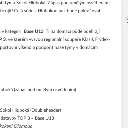
ti týmu Sokol Hluboká. Zápas pod umělým osvětlením
e ujít! Celá série s Hlubokou pak bude pokračovat
 v kategorii
Base U13
. Ti na domácí půdě odehrají
P 3
, ve kterém vyzvou regionální soupeře Klasik Frýdek-
 sportovní víkend a podpořit naše týmy v domácím
Hluboká (zápas pod umělým osvětlením)
. Sokol Hluboká (Doubleheader)
nadstavby TOP 3 – Base U13
 Skokani Olomouc