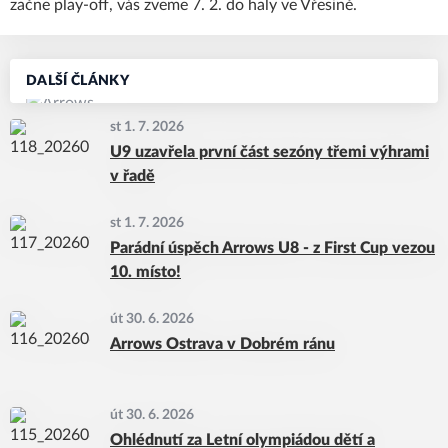
začne play-off, vás zveme 7. 2. do haly ve Vřesině.
DALŠÍ ČLÁNKY
st 1. 7. 2026
U9 uzavřela první část sezóny třemi výhrami
v řadě
st 1. 7. 2026
Parádní úspěch Arrows U8 - z First Cup vezou
10. místo!
út 30. 6. 2026
Arrows Ostrava v Dobrém ránu
út 30. 6. 2026
Ohlédnutí za Letní olympiádou dětí a