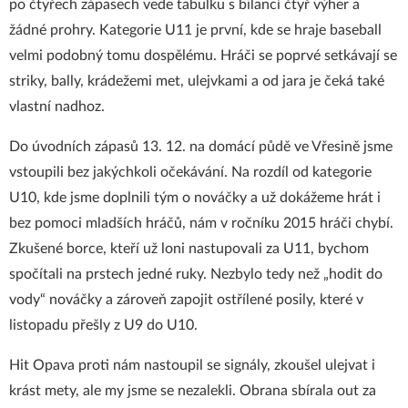
po čtyřech zápasech vede tabulku s bilancí čtyř výher a
žádné prohry. Kategorie U11 je první, kde se hraje baseball
velmi podobný tomu dospělému. Hráči se poprvé setkávají se
striky, bally, krádežemi met, ulejvkami a od jara je čeká také
vlastní nadhoz.
Do úvodních zápasů 13. 12. na domácí půdě ve Vřesině jsme
vstoupili bez jakýchkoli očekávání. Na rozdíl od kategorie
U10, kde jsme doplnili tým o nováčky a už dokážeme hrát i
bez pomoci mladších hráčů, nám v ročníku 2015 hráči chybí.
Zkušené borce, kteří už loni nastupovali za U11, bychom
spočítali na prstech jedné ruky. Nezbylo tedy než „hodit do
vody“ nováčky a zároveň zapojit ostřílené posily, které v
listopadu přešly z U9 do U10.
Hit Opava proti nám nastoupil se signály, zkoušel ulejvat i
krást mety, ale my jsme se nezalekli. Obrana sbírala out za