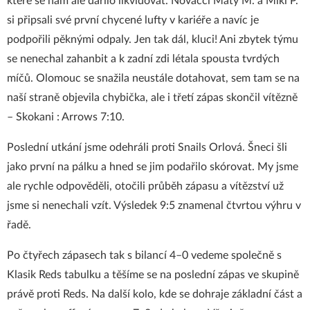
které se nám ale dařilo likvidovat. Nováčci Maty M. a Miki P.
si připsali své první chycené lufty v kariéře a navíc je
podpořili pěknými odpaly. Jen tak dál, kluci! Ani zbytek týmu
se nenechal zahanbit a k zadní zdi létala spousta tvrdých
míčů. Olomouc se snažila neustále dotahovat, sem tam se na
naší straně objevila chybička, ale i třetí zápas skončil vítězně
– Skokani : Arrows 7:10.
Poslední utkání jsme odehráli proti Snails Orlová. Šneci šli
jako první na pálku a hned se jim podařilo skórovat. My jsme
ale rychle odpověděli, otočili průběh zápasu a vítězství už
jsme si nenechali vzít. Výsledek 9:5 znamenal čtvrtou výhru v
řadě.
Po čtyřech zápasech tak s bilancí 4–0 vedeme společně s
Klasik Reds tabulku a těšíme se na poslední zápas ve skupině
právě proti Reds. Na další kolo, kde se dohraje základní část a