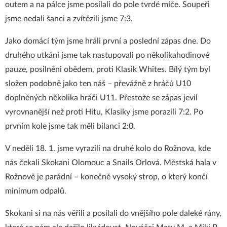
outem a na pálce jsme posílali do pole tvrdé míče. Soupeři
jsme nedali šanci a zvítězili jsme 7:3.
Jako domácí tým jsme hráli první a poslední zápas dne. Do
druhého utkání jsme tak nastupovali po několikahodinové
pauze, posilněni obědem, proti Klasik Whites. Bílý tým byl
složen podobně jako ten náš – převážně z hráčů U10
doplněných několika hráči U11. Přestože se zápas jevil
vyrovnanější než proti Hitu, Klasiky jsme porazili 7:2. Po
prvním kole jsme tak měli bilanci 2:0.
V neděli 18. 1. jsme vyrazili na druhé kolo do Rožnova, kde
nás čekali Skokani Olomouc a Snails Orlová. Městská hala v
Rožnově je parádní – konečně vysoký strop, o který končí
minimum odpalů.
Skokani si na nás věřili a posílali do vnějšího pole daleké rány,