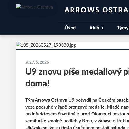
ARROWS OSTR
Úvod
Klub
Týmy
st 27. 5. 2026
U9 znovu píše medailový př
doma!
Tým Arrows Ostrava U9 potvrdil na Českém baseb
veze podruhé v řadě bronzové medaile. Mladé nadě
po infarktovém čtvrtfinále proti Olomouci postoup
semifinále smolně podlehly Brnu, v zápase o třetí
Ukázalo se, že za tímto úspěchem nestojí náhoda, a