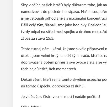
Slzy v očích našich hráčů byly důkazem toho, jak mo
namotivovat do posledního zápasu. Naším soupeřem
jsme vstoupili odhodlaně a s maximální koncentrací
Pálil celý tým, šlapali jsme jako hodinky. Poslední 
tvrdý odpal na střed mezi spojku a druhou metu. Ada
zápas za stavu
15:5
.
Tento turnaj nám ukázal, že jsme skvěle připraveni 
útok a jsem velmi hrdý na celý tým hráčů, kteří se 
doprovázená potem přinesla své ovoce a stala se vý
těch nejdůležitějších momentech.
Děkuji všem, kteří se na tomto skvělém úspěchu podí
na tomto úspěchu obrovskou zásluhu.
Je vidět, že s Ostravou se musí i nadále počítat!