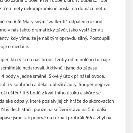
ž do zadního pole. První doběh, druhý doběh... Tobi
 z třetí mety nekompromisně poslal na domácí metu.
oměrem
6:5
! Maty svým "walk-off" odpalem rozhodl
hno v nás takto dramatický závěr, jako vystřižený z
nty, kdy víme, že je náš tým opravdu silný. Postoupili
boje o medaile.
peř, který si na nás brousil zuby od minulého turnaje
semifinále nedarovali. Aktivněji jsme do zápasu
ři 4 body v jedné směně. Skvělý útok přinášel ovoce.
li i v souhrách a dělali důležité auty. Soupeř nejprve
ši uštědřili 5 bodů z kvalitního útoku a skóre se
 daleké odpaly, které poslaly jejich hráče do skórovacích
Náš dech stačil pouze na snížení stavu na 5:6, další
ápase jsme tak poprvé na turnaji prohráli
5:6
a zbyl na