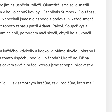
c jim na úspěchu záleží. Okamžitě jsme se je snažili
 v boji o cenný kov byli Cannibals Šumperk. Do zápasu
. Nenechali jsme nic náhodě a bodovali v každé směně.
aut tohoto zápasu patřil Adamu Palovi. Soupeř vyslal
m nelenil, po tvrdém míči skočil, chytil ho a ukončil
na každého, kdykoliv a kdekoliv. Máme skvělou obranu i
na tomto úspěchu podíleli. Náhoda? Určitě ne. Dřina
sledkem skvělé práce, kterou jsme schopni předvést v
leli – jak samotným hráčům, tak i rodičům, kteří mají