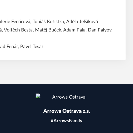
lerie Fenárová, Tobiáš Kořistka, Adéla Jelšíková
á, Vojtěch Besta, Matěj Buček, Adam Pala, Dan Palyov,
vid Fenár, Pavel Tesař
Arrows Ostrava z.s.
#ArrowsFamily