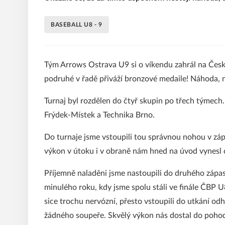
BASEBALL U8 - 9
Tým Arrows Ostrava U9 si o víkendu zahrál na Če
podruhé v řadě přiváží bronzové medaile! Náhoda, 
Turnaj byl rozdělen do čtyř skupin po třech týmech.
Frýdek-Místek a Technika Brno.
Do turnaje jsme vstoupili tou správnou nohou v zá
výkon v útoku i v obraně nám hned na úvod vynesl
Příjemně naladěni jsme nastoupili do druhého zápa
minulého roku, kdy jsme spolu stáli ve finále ČBP U8
sice trochu nervózní, přesto vstoupili do utkání od
žádného soupeře. Skvělý výkon nás dostal do pohod