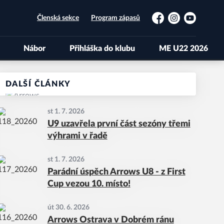
Členská sekce
Program zápasů
Facebook
Instagram
YouTube
Nábor
Přihláška do klubu
ME U22 2026
DALŠÍ ČLÁNKY
st 1. 7. 2026
U9 uzavřela první část sezóny třemi
výhrami v řadě
st 1. 7. 2026
Parádní úspěch Arrows U8 - z First
Cup vezou 10. místo!
út 30. 6. 2026
Arrows Ostrava v Dobrém ránu