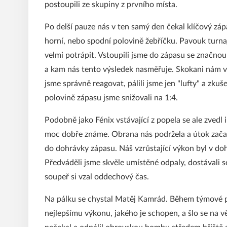
postoupili ze skupiny z prvního místa.
Po delší pauze nás v ten samý den čekal klíčový zá
horní, nebo spodní polovině žebříčku. Pavouk turna
velmi potrápit. Vstoupili jsme do zápasu se značnou 
a kam nás tento výsledek nasměřuje. Skokani nám v 
jsme správně reagovat, pálili jsme jen "lufty" a z
polovině zápasu jsme snižovali na 1:4.
Podobně jako Fénix vstávající z popela se ale zvedl i
moc dobře známe. Obrana nás podržela a útok začal s
do dohrávky zápasu. Náš vzrůstající výkon byl v do
Předváděli jsme skvěle umístěné odpaly, dostávali se
soupeř si vzal oddechový čas.
Na pálku se chystal Matěj Kamrád. Během týmové 
nejlepšímu výkonu, jakého je schopen, a šlo se na vě