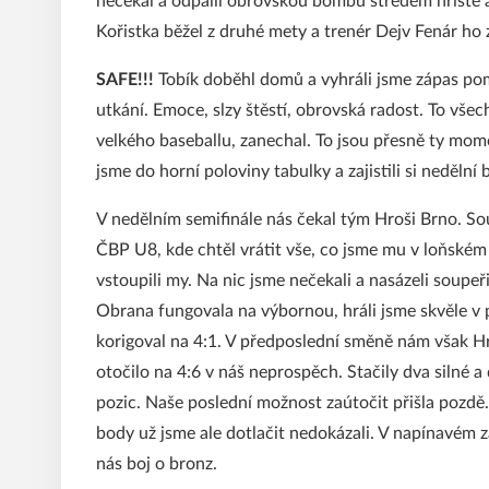
nečekal a odpálil obrovskou bombu středem hřiště a
Kořistka běžel z druhé mety a trenér Dejv Fenár ho
SAFE!!!
Tobík doběhl domů a vyhráli jsme zápas p
utkání. Emoce, slzy štěstí, obrovská radost. To všec
velkého baseballu, zanechal. To jsou přesně ty mome
jsme do horní poloviny tabulky a zajistili si nedělní 
V nedělním semifinále nás čekal tým Hroši Brno. Sou
ČBP U8, kde chtěl vrátit vše, co jsme mu v loňském 
vstoupili my. Na nic jsme nečekali a nasázeli soupe
Obrana fungovala na výbornou, hráli jsme skvěle v po
korigoval na 4:1. V předposlední směně nám však Hro
otočilo na 4:6 v náš neprospěch. Stačily dva silné a
pozic. Naše poslední možnost zaútočit přišla pozdě. 
body už jsme ale dotlačit nedokázali. V napínavém z
nás boj o bronz.