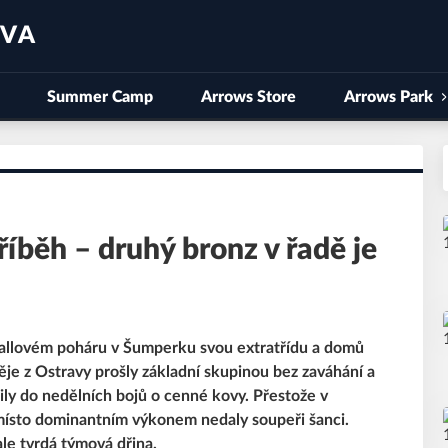
AVA
Summer Camp
Arrows Store
Arrows Park
íběh – druhý bronz v řadě je
allovém poháru v Šumperku svou extratřídu a domů
je z Ostravy prošly základní skupinou bez zaváhání a
ily do nedělních bojů o cenné kovy. Přestože v
 místo dominantním výkonem nedaly soupeři šanci.
le tvrdá týmová dřina.