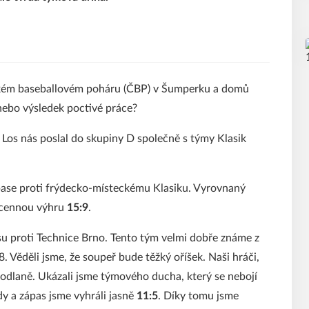
ském baseballovém poháru (ČBP) v Šumperku a domů
nebo výsledek poctivé práce?
 Los nás poslal do skupiny D společně s týmy Klasik
pase proti frýdecko-místeckému Klasiku. Vyrovnaný
 cennou výhru
15:9
.
su proti Technice Brno. Tento tým velmi dobře známe z
. Věděli jsme, že soupeř bude těžký oříšek. Naši hráči,
hodlaně. Ukázali jsme týmového ducha, který se nebojí
y a zápas jsme vyhráli jasně
11:5
. Díky tomu jsme