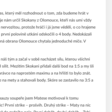
pas, který měl rozhodnout o tom, zda budeme hrát v
je nám určil Skokany z Olomouce, kteří nás umí vždy
nervozitou, protože hráči i já jsme věděli, o co hrajeme
první polovině utkání odskočili o 4 body. Nedokázali
kušená obrana Olomouce chytala jednoduché míče. V
 náš tým a začal v sobě nacházet sílu, kterou všichni
ílit. Mezitím Skokani přidali další bod na 1:5 a my šli
hrávce na naprostém maximu a na hřišti to bylo znát.
 na mety a stahovali body. Skóre se zastavilo na 3:5 a
pauzy soupeře jsem Matese motivoval k tomu
c! První strike – prošvih. Druhý strike – Maty na nic