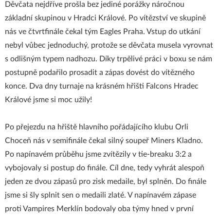
Děvčata nejdříve prošla bez jediné porážky náročnou
základní skupinou v Hradci Králové. Po vítězství ve skupině
nás ve čtvrtfinále čekal tým Eagles Praha. Vstup do utkání
nebyl vůbec jednoduchý, protože se děvčata musela vyrovnat
s odlišným typem nadhozu. Díky trpělivé práci v boxu se nám
postupně podařilo prosadit a zápas dovést do vítězného
konce. Dva dny turnaje na krásném hřišti Falcons Hradec
Králové jsme si moc užily!
Po přejezdu na hřiště hlavního pořádajícího klubu Orli
Choceň nás v semifinále čekal silný soupeř Miners Kladno.
Po napínavém průběhu jsme zvítězily v tie-breaku 3:2 a
vybojovaly si postup do finále. Cíl dne, tedy vyhrát alespoň
jeden ze dvou zápasů pro zisk medaile, byl splněn. Do finále
jsme si šly splnit sen o medaili zlaté. V napínavém zápase
proti Vampires Merklín bodovaly oba týmy hned v první