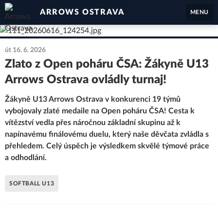
ARROWS OSTRAVA
MENU
út 16. 6. 2026
Zlato z Open poháru ČSA: Žákyně U13
Arrows Ostrava ovládly turnaj!
Žákyně U13 Arrows Ostrava v konkurenci 19 týmů
vybojovaly zlaté medaile na Open poháru ČSA! Cesta k
vítězství vedla přes náročnou základní skupinu až k
napínavému finálovému duelu, který naše děvčata zvládla s
přehledem. Celý úspěch je výsledkem skvělé týmové práce
a odhodlání.
SOFTBALL U13