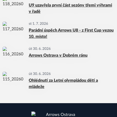
U9 uzavřela první část sezóny třemi výhrami
v řadě
st 1. 7. 2026
Parádní úspěch Arrows U8 - z First Cup vezou
10. místo!
út 30. 6. 2026
Arrows Ostrava v Dobrém ránu
út 30. 6. 2026
Ohlédnutí za Letní olympiádou dětí a
mládeže