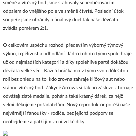
směně a vítězný bod jsme stahovaly sebeobětovacím
odpalem do vnějšího pole ve směně čtvrté. Poslední útok
soupeře jsme ubránily a finálový duel tak naše děvčata
zvládla poměrem 2:1.
O celkovém úspěchu rozhodl především výborný týmový
výkon, trpělivost a odhodlání. Jádro tohoto týmu spolu hraje
už od nejmladších kategorií a díky spolehlivé partě dokážou
děvčata velké věci. Každá hráčka má v týmu svou důležitou
roli bez ohledu na to, kdo zrovna zahraje klíčový aut nebo
stáhne vítězný bod. Žákyně Arrows si tak po zásluze z turnaje
odvážejí zlaté medaile, pohár a také krásný dárek, za nějž
velmi děkujeme pořadatelům. Nový reproduktor potěší naše
nejvěrnější fanoušky - rodiče, bez jejichž podpory se
neobejdeme a patří jim za ni velké díky!