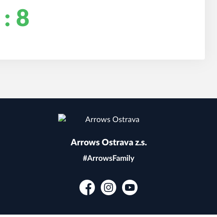
 : 8
Arrows Ostrava z.s.
#ArrowsFamily
Facebook
Instagram
YouTube