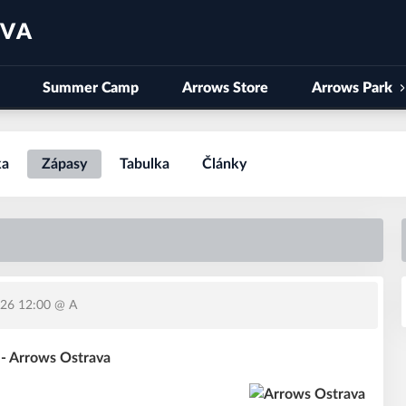
AVA
Summer Camp
Arrows Store
Arrows Park
ka
Zápasy
Tabulka
Články
026 12:00
@ A
 - Arrows Ostrava