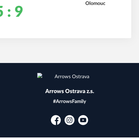
 : 9
Arrows Ostrava z.s.
#ArrowsFamily
Facebook
Instagram
YouTube