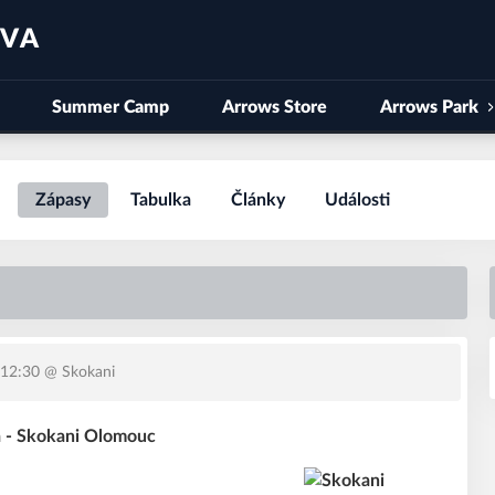
AVA
Summer Camp
Arrows Store
Arrows Park
Zápasy
Tabulka
Články
Události
 12:30
@ Skokani
 - Skokani Olomouc