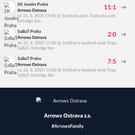
SK Joudrs Praha
11:1
Arrows Ostrava
so 21. 6. 2025 19:00
@
Svoboda park, Svoboda park
,
Extraliga žen
SaBaT Praha
2:0
Arrows Ostrava
ne 22. 6. 2025 11:00
@
Softball a baseball areál Troja,
SaBaT
,
Extraliga žen
SaBaT Praha
7:5
Arrows Ostrava
ne 22. 6. 2025 13:00
@
Softball a baseball areál Troja,
SaBaT
,
Extraliga žen
Arrows Ostrava z.s.
#ArrowsFamily