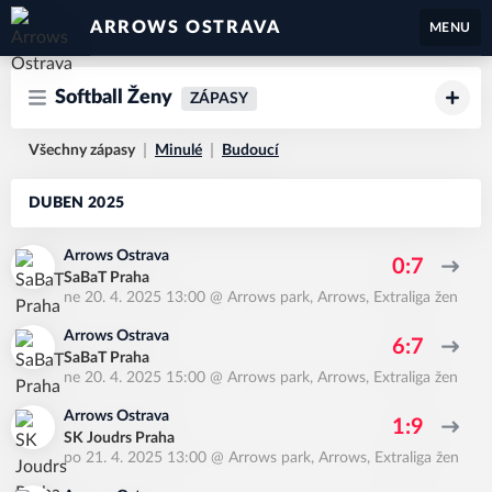
ARROWS OSTRAVA
MENU
Softball Ženy
ZÁPASY
Všechny zápasy
Minulé
Budoucí
DUBEN 2025
Arrows Ostrava
0:7
SaBaT Praha
ne 20. 4. 2025 13:00
@
Arrows park, Arrows
,
Extraliga žen
Arrows Ostrava
6:7
SaBaT Praha
ne 20. 4. 2025 15:00
@
Arrows park, Arrows
,
Extraliga žen
Arrows Ostrava
1:9
SK Joudrs Praha
po 21. 4. 2025 13:00
@
Arrows park, Arrows
,
Extraliga žen