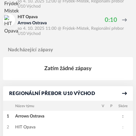
so 4. 10. 2025 12:00
@
Frýdek-Místek
,
Regionální přebor
U10 Východ
HIT Opava
0:10
Arrows Ostrava
so 4. 10. 2025 11:00
@
Frýdek-Místek
,
Regionální přebor
U10 Východ
Nadcházející zápasy
Zatím žádné zápasy
REGIONÁLNÍ PŘEBOR U10 VÝCHOD
Název týmu
V
P
Skóre
1
Arrows Ostrava
:
2
HIT Opava
: