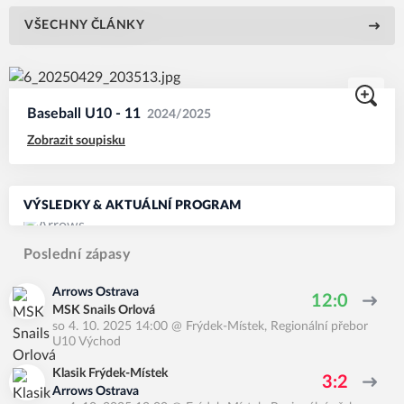
VŠECHNY ČLÁNKY
Baseball U10 - 11
2024/2025
Zobrazit soupisku
VÝSLEDKY & AKTUÁLNÍ PROGRAM
Poslední zápasy
Arrows Ostrava
12:0
MSK Snails Orlová
so 4. 10. 2025 14:00
@
Frýdek-Místek
,
Regionální přebor
U10 Východ
Klasik Frýdek-Místek
3:2
Arrows Ostrava