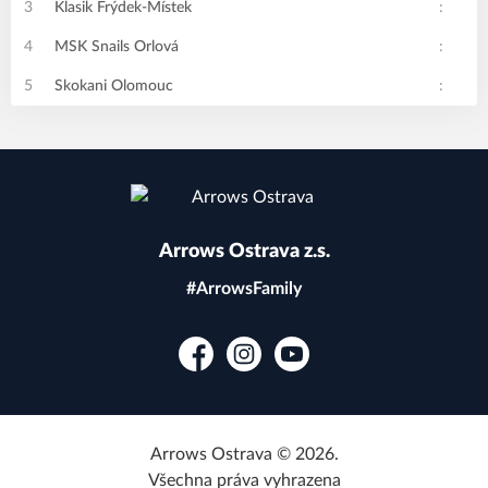
3
Klasik Frýdek-Místek
:
4
MSK Snails Orlová
:
5
Skokani Olomouc
:
Arrows Ostrava z.s.
#ArrowsFamily
Facebook
Instagram
YouTube
Arrows Ostrava © 2026.
Všechna práva vyhrazena