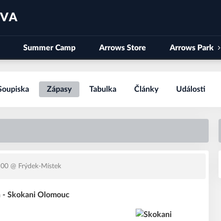
AVA
Summer Camp
Arrows Store
Arrows Park
Soupiska
Zápasy
Tabulka
Články
Události
:00
@ Frýdek-Místek
 - Skokani Olomouc