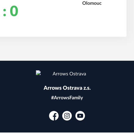
 : 0
Arrows Ostrava z.s.
#ArrowsFamily
Facebook
Instagram
YouTube