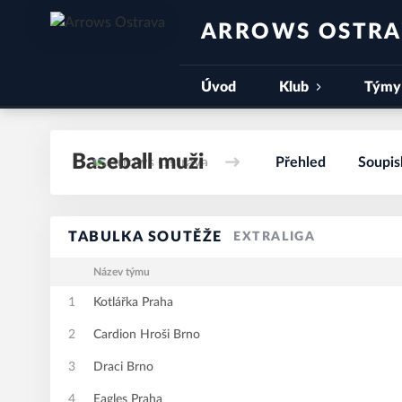
ARROWS OSTR
Úvod
Klub
Týmy
Baseball muži
Přehled
Soupis
TABULKA SOUTĚŽE
EXTRALIGA
Název týmu
1
Kotlářka Praha
2
Cardion Hroši Brno
3
Draci Brno
4
Eagles Praha