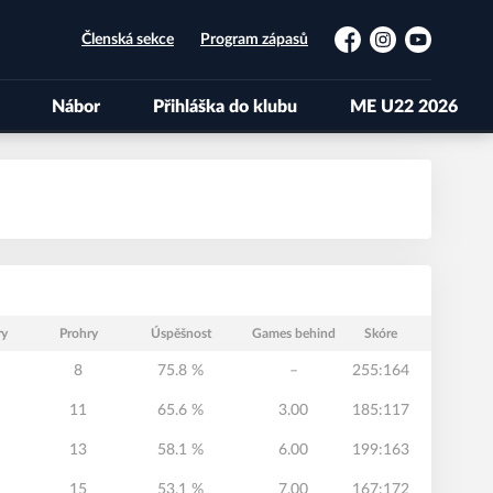
Členská sekce
Program zápasů
Facebook
Instagram
YouTube
Nábor
Přihláška do klubu
ME U22 2026
ry
Prohry
Úspěšnost
Games behind
Skóre
8
75.8 %
–
255:164
11
65.6 %
3.00
185:117
13
58.1 %
6.00
199:163
15
53.1 %
7.00
167:172