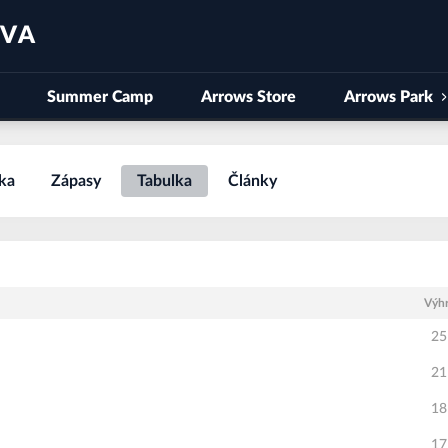
AVA
Summer Camp
Arrows Store
Arrows Park
ka
Zápasy
Tabulka
Články
Výh
25
21
18
17