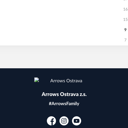
16
15
9
7
Arrows Ostrava z.s.
#ArrowsFamily
Facebook
Instagram
YouTube