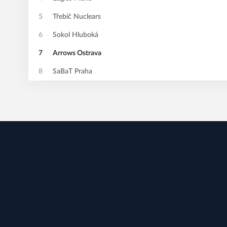
5
Třebíč Nuclears
6
Sokol Hluboká
7
Arrows Ostrava
8
SaBaT Praha