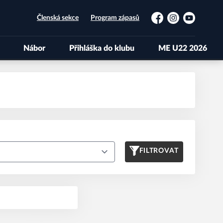
Členská sekce
Program zápasů
Facebook
Instagram
YouTube
Nábor
Přihláška do klubu
ME U22 2026
FILTROVAT